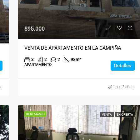
$220.000
$95.000
VENTA DE APARTAMENTO EN LA CAMPIÑA
3
2
2
98
m²
APARTAMENTO
Detalles
s
hace 2 años
DESTACADO
A
VENTA
EN OFERTA