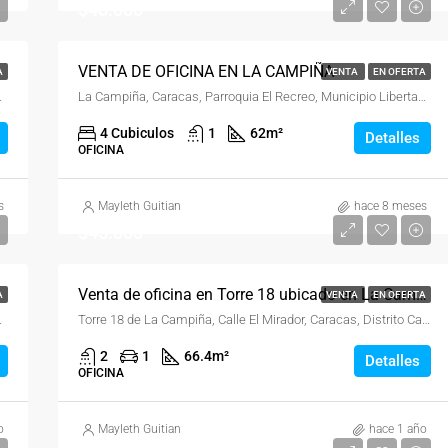
$48.000
VENTA DE OFICINA EN LA CAMPIÑA
A
VENTA
EN OFERTA
 Capital, 1052, Venezuela
La Campiña, Caracas, Parroquia El Recreo, Municipio Libertador, Distrito Capital, 1052, Venezuela
4 Cubiculos
1
62
m²
Detalles
OFICINA
s
Mayleth Guitian
hace 8 meses
$45.000
Venta de oficina en Torre 18 ubicado en La Campiña
A
VENTA
EN OFERTA
 Capital, 1052, Venezuela
Torre 18 de La Campiña, Calle El Mirador, Caracas, Distrito Capital, Venezuela
2
1
66.4
m²
Detalles
OFICINA
o
Mayleth Guitian
hace 1 año