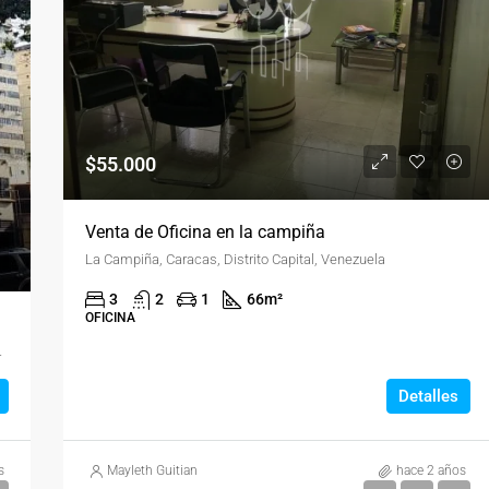
$55.000
Venta de Oficina en la campiña
La Campiña, Caracas, Distrito Capital, Venezuela
3
2
1
66
m²
OFICINA
 Capital, 1052, Venezuela
Detalles
s
Mayleth Guitian
hace 2 años