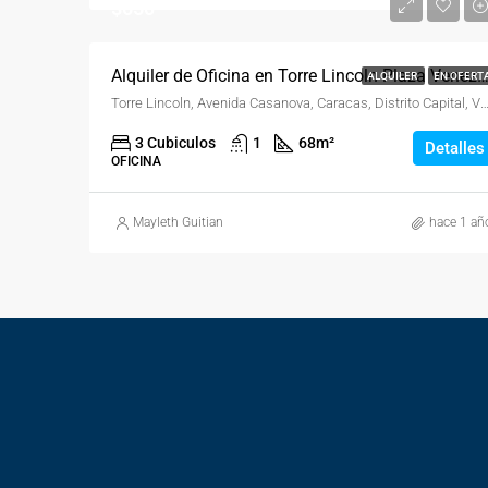
$650
Alquiler de Oficina en Torre Lincoln Plaza Vene
ALQUILER
EN OFERT
Torre Lincoln, Avenida Casanova, Caracas, Distrito Capital, 
3 Cubiculos
1
68
m²
Detalles
OFICINA
Mayleth Guitian
hace 1 añ