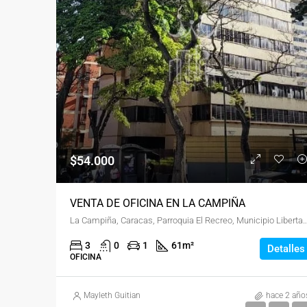
$54.000
VENTA DE OFICINA EN LA CAMPIÑA
La Campiña, Caracas, Parroquia El Recreo, Municipio Libertador, Distrito
3
0
1
61
m²
Detalles
OFICINA
Mayleth Guitian
hace 2 año