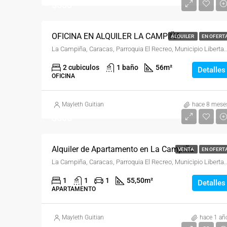
$550
OFICINA EN ALQUILER LA CAMPIÑA
ALQUILER
EN OFERT
La Campiña, Caracas, Parroquia El Recreo, Municipio Libertador, Distrito
2 cubiculos
1 baño
56
m²
Detalles
OFICINA
Mayleth Guitian
hace 8 mese
$600
Alquiler de Apartamento en La Campiña
VENTA
EN OFERT
La Campiña, Caracas, Parroquia El Recreo, Municipio Libertador, Distrito
1
1
1
55,50
m²
Detalles
APARTAMENTO
Mayleth Guitian
hace 1 añ