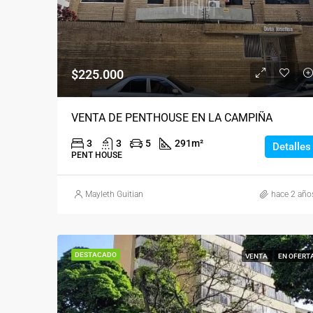
$225.000
VENTA DE PENTHOUSE EN LA CAMPIÑA
3
3
5
291
m²
Detalles
PENT HOUSE
Mayleth Guitian
hace 2 año
DESTACADO
VENTA
EN OFERT