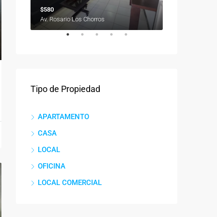
$580
$29.000
Colinas de Bello Monte, Caracas, Miranda, Venezuela
Av. Rosario Los Chorros
Miravila, Carac
Tipo de Propiedad
APARTAMENTO
CASA
LOCAL
OFICINA
LOCAL COMERCIAL