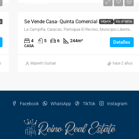
$210.000
zuela
Se Vende Casa- Quinta Comercial La Campiña
A
VENTA
EN OFERTA
Venezuela
La Campiña, Caracas, Parroquia El Recreo, Municipio Libertador, Distrito Capital, 1052, Venezuela
4
5
6
244
m²
Detalles
CASA
o
Mayleth Guitian
hace 2 años
Facebook
WhatsApp
TikTok
Instagram