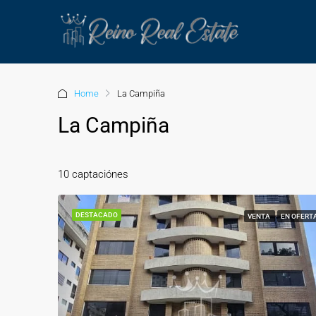
Home
La Campiña
La Campiña
10 captaciónes
DESTACADO
VENTA
EN OFERT