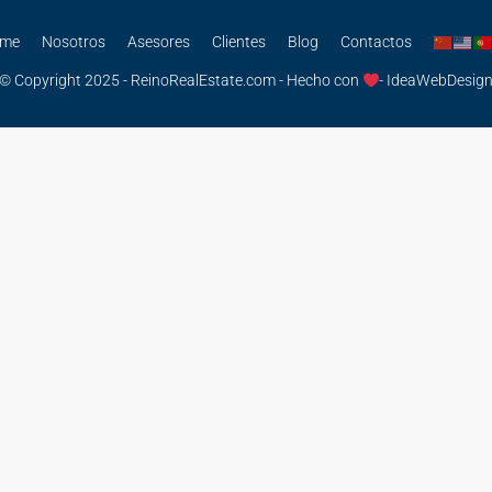
me
Nosotros
Asesores
Clientes
Blog
Contactos
© Copyright 2025 - ReinoRealEstate.com - Hecho con
-
IdeaWebDesig