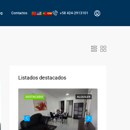
og
Contactos
+58 424-2913101
Listados destacados
VENTA
DESTACADO
ALQUILER
DESTACADO